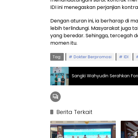
IDI ini menegaskan perjanjian kontr
Dengan aturan ini, ia berharap di
lebih terlindungi. Masyarakat juga t
yang beredar. Sehingga, tercegah 
momen itu.
Tag:
Dokter Berpromosi
IDI
Sangki Wahyudin Serahkan For
Berita Terkait