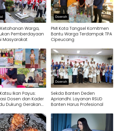
al
Daerah
 Ketahanan Warga,
PMI Kota Tangsel Komitmen
kukan Pemberdayaan
Bantu Warga Terdampak TPA
i Masyarakat
Cipeucang
h
Daerah
 Katsu Ikan Payus:
Sekda Banten Deden
asi Dosen dan Kader
Apriandhi: Layanan RSUD
du Dukung Gerakan
Banten Harus Profesional
l Cegah Stunting