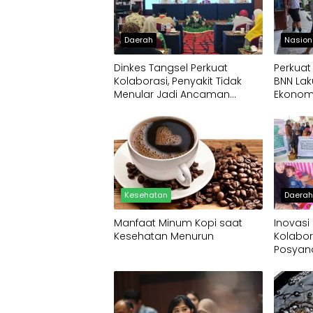
Daerah
Nasion
Dinkes Tangsel Perkuat
Perkuat
Kolaborasi, Penyakit Tidak
BNN La
Menular Jadi Ancaman
Ekonom
Utama
Kesehatan
Daera
Manfaat Minum Kopi saat
Inovasi
Kesehatan Menurun
Kolabor
Posyan
Nasiona