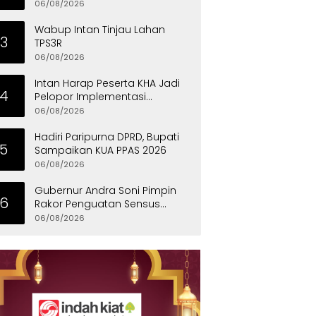
Eksklusif
06/08/2026
Wabup Intan Tinjau Lahan
3
TPS3R
06/08/2026
Intan Harap Peserta KHA Jadi
4
Pelopor Implementasi
Permainan Tradisional
06/08/2026
Hadiri Paripurna DPRD, Bupati
5
Sampaikan KUA PPAS 2026
06/08/2026
Gubernur Andra Soni Pimpin
6
Rakor Penguatan Sensus
Ekonomi 2026 Provinsi Banten
06/08/2026