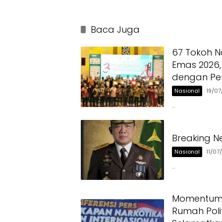
Baca Juga
67 Tokoh N
Emas 2026,
dengan Pe
Nasional
19/0
…
Breaking N
Nasional
11/07
…
Momentum H
Rumah Polit