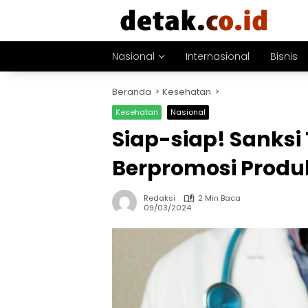
Langsung
ke
konten
Nasional
Internasional
Bisnis
Beranda
Kesehatan
Kesehatan
Nasional
Siap-siap! Sanksi
Berpromosi Produ
Redaksi
2 Min Baca
09/03/2024