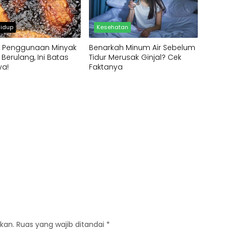
idup
Kesehatan
 Penggunaan Minyak
Benarkah Minum Air Sebelum
Berulang, Ini Batas
Tidur Merusak Ginjal? Cek
a!
Faktanya
kan.
Ruas yang wajib ditandai
*