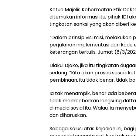
Ketua Majelis Kehormatan Etik Dokte
ditemukan informasi itu, pihak IDI 
tingkatan sanksi yang akan diberi 
“Dalam prinsip visi misi, melakuka
perjalanan implementasi dari kode et
keterangan tertulis, Jumat (8/3/202
Diakui Djoko, jika itu tingkatan duga
sedang. “Kita akan proses sesuai ket
pembinaan, itu tidak benar, tidak b
Ia tak menampik, benar ada beberapa
tidak membeberkan langsung dafta
di media sosial itu. Walau, ia menyeb
dan diharuskan.
Sebagai solusi atas kejadian ini, bag
menandatangani surat kontrak memp