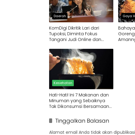
Daerah
Gaya H
KomDigi Dikritik Lari dari
Bahaya
Tupoksi, Diminta Fokus
Goreng 
Tangani Judi Online dan
Amanny
Pornografi
Kesehatan
Hati-Hati! Ini 7 Makanan dan
Minuman yang Sebaiknya
Tak Dikonsumsi Bersamaan
dengan Mie Instan
Tinggalkan Balasan
Alamat email Anda tidak akan dipublikasi