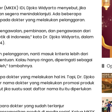
r (MKEK) IDI, Djoko Widyarto menyebut, jika
akan segera menindaklanjuti. Ada beberapa
kepada dokter yang melakukan pelanggaran.
n pengawalan, pembinaan, dan pengawasan dari
ik di Indonesia,” kata Dr. Djoko Widyarto, dalam
4).
an pelanggaran, nanti masuk kriteria lebih dari
entuan. Kalau hanya ringan, diperingati sebagai
Op
oleh,” tambahnya.
 dokter yang melakukan hal ini. Tapi, Dr. Djoko
r nama dokter yang melakukan promosi produk
ut jika suatu saat daftar nama itu itu diperlukan
i para dokter yang sudah terlanjur
romosikan produk di media sosial, Ketua MKEK