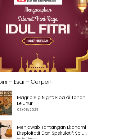
ini – Esai – Cerpen
Magrib Big Night: Riba di Tanah
Leluhur
03/08/2025
Menjawab Tantangan Ekonomi
Eksploitatif Dan Spekulatif: Solusi
Etis dan Berkeadilan