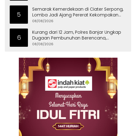
Semarak Kemerdekaan di Ciater Serpong,
5
Lomba Jadi Ajang Pererat Kekompakan
Warga
08/08/2026
Kurang dari 12 Jam, Polres Banjar Ungkap
6
Dugaan Pembunuhan Berencana,
Tersangka Diciduk di Bandung
08/08/2026