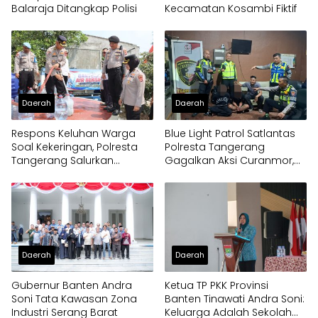
Balaraja Ditangkap Polisi
Kecamatan Kosambi Fiktif
Daerah
Daerah
Respons Keluhan Warga
Blue Light Patrol Satlantas
Soal Kekeringan, Polresta
Polresta Tangerang
Tangerang Salurkan
Gagalkan Aksi Curanmor,
Bantuan Air Bersih ke
Dua Pria Diamankan
Panongan
Daerah
Daerah
Gubernur Banten Andra
Ketua TP PKK Provinsi
Soni Tata Kawasan Zona
Banten Tinawati Andra Soni:
Industri Serang Barat
Keluarga Adalah Sekolah