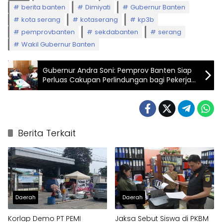
berita banten
Dimiyati
Gubernur Banten
kota serang
kotaserang
kp3b
pemprovbanten
sekdabanten
serang
Wakil Gubernur Banten
Gubernur Andra Soni: Pemprov Banten Siap
Perluas Cakupan Perlindungan bagi Pekerja
Informal
Berita Terkait
Daerah
Daerah
Korlap Demo PT PEMI
Jaksa Sebut Siswa di PKBM