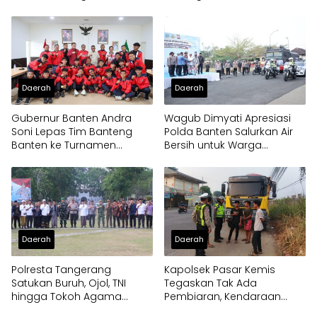
Pertama
Daerah
Daerah
Gubernur Banten Andra
Wagub Dimyati Apresiasi
Soni Lepas Tim Banteng
Polda Banten Salurkan Air
Banten ke Turnamen
Bersih untuk Warga
Nasional Soekarno Cup
Terdampak Kekeringan
Daerah
Daerah
Polresta Tangerang
Kapolsek Pasar Kemis
Satukan Buruh, Ojol, TNI
Tegaskan Tak Ada
hingga Tokoh Agama
Pembiaran, Kendaraan
dalam Sabuk Kamtibmas
Berat di Bahu Jalan