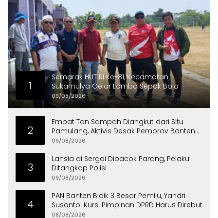
Semarak HUT RI Ke-81, Kecamatan
1
Sukamulya Gelar Lomba Sepak Bola
09/08/2026
Empat Ton Sampah Diangkut dari Situ
2
Pamulang, Aktivis Desak Pemprov Banten
Peduli Lingkungan
09/08/2026
Lansia di Sergai Dibacok Parang, Pelaku
3
Ditangkap Polisi
09/08/2026
PAN Banten Bidik 3 Besar Pemilu, Yandri
4
Susanto: Kursi Pimpinan DPRD Harus Direbut
08/08/2026