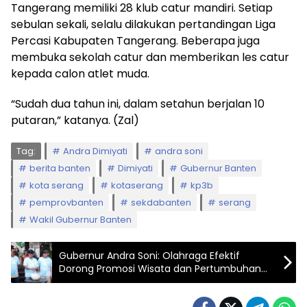
Tangerang memiliki 28 klub catur mandiri. Setiap
sebulan sekali, selalu dilakukan pertandingan Liga
Percasi Kabupaten Tangerang. Beberapa juga
membuka sekolah catur dan memberikan les catur
kepada calon atlet muda.
“Sudah dua tahun ini, dalam setahun berjalan 10
putaran,” katanya. (Zal)
Tag:
Andra Dimiyati
andra soni
berita banten
Dimiyati
Gubernur Banten
kota serang
kotaserang
kp3b
pemprovbanten
sekdabanten
serang
Wakil Gubernur Banten
Gubernur Andra Soni: Olahraga Efektif
Dorong Promosi Wisata dan Pertumbuhan
Ekonomi