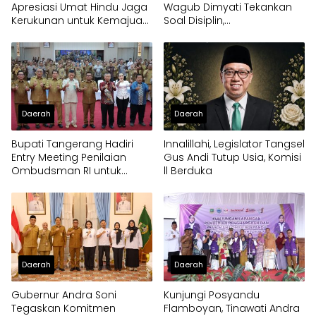
Apresiasi Umat Hindu Jaga
Wagub Dimyati Tekankan
Kerukunan untuk Kemajuan
Soal Disiplin,
Provinsi Banten
Kepemimpinan, dan
Prestasi Akademik
Daerah
Daerah
Bupati Tangerang Hadiri
Innalillahi, Legislator Tangsel
Entry Meeting Penilaian
Gus Andi Tutup Usia, Komisi
Ombudsman RI untuk
ll Berduka
Tingkatkan Kualitas
Pelayanan Publik
Daerah
Daerah
Gubernur Andra Soni
Kunjungi Posyandu
Tegaskan Komitmen
Flamboyan, Tinawati Andra