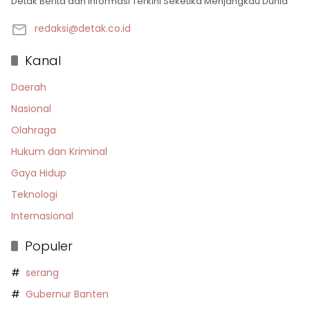
Detak Berita dan Informasi Terkini Seketika Menjangkau Dunia
redaksi@detak.co.id
Kanal
Daerah
Nasional
Olahraga
Hukum dan Kriminal
Gaya Hidup
Teknologi
Internasional
Populer
serang
Gubernur Banten