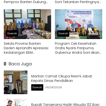
Pemprov Banten Dukung
Soni Tekankan Pentingnya
Program Makan Bergizi
Solidaritas
Gratis
Daerah
Daerah
Sekda Provinsi Banten
Program Cek Kesehatan
Deden Apriandhi Apresiasi
Gratis Nyaris Paripurna,
Kedatangan BEM
Gubernur Andra Soni Akan
Nusantara
Perluas Layanan
Baca Juga
Mantan Camat Cikupa Resmi Jabat
Kepala Dinas Pendidikan
Daerah
06/08/2026
Bupati Tangerang Hadiri Wisuda 132 Bayi