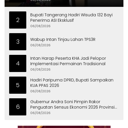
Bupati Tangerang Hadiri Wisuda 132 Bayi
2
Penerima ASI Eksklusif
06/08/2026
Wabup Intan Tinjau Lahan TPS3R
3
06/08/2026
Intan Harap Peserta KHA Jadi Pelopor
4
Implementasi Permainan Tradisional
06/08/2026
Hadiri Paripurna DPRD, Bupati Sampaikan
5
KUA PPAS 2026
06/08/2026
Gubernur Andra Soni Pimpin Rakor
6
Penguatan Sensus Ekonomi 2026 Provinsi
Banten
06/08/2026