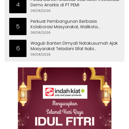
4
Demo Anarkis di PT PEMI
08/08/2026
Perkuat Pembangunan Berbasis
5
Kolaborasi Masyarakat, Walikota
Tangerang Raih LPM Award 2026
08/08/2026
Wagub Banten Dimyati Natakusumah Ajak
6
Masyarakat Teladani Sifat Nabi
Muhammad
08/08/2026