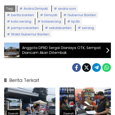
Tag:
Andra Dimiyati
andra soni
berita banten
Dimiyati
Gubernur Banten
kota serang
kotaserang
kp3b
pemprovbanten
sekdabanten
serang
Wakil Gubernur Banten
Anggota DPRD Sergai Dianiaya OTK, Sempat
Diancam Akan Ditembak
Berita Terkait
Daerah
Daerah