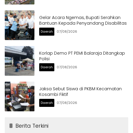
Gelar Acara Ngemas, Bupati Serahkan
Bantuan Kepada Penyandang Disabilitas
Daerah
07/08/2026
Korlap Demo PT PEMI Balaraja Ditangkap
Polisi
Daerah
07/08/2026
Jaksa Sebut Siswa di PKBM Kecamatan
Kosambi Fiktif
Daerah
07/08/2026
Berita Terkini