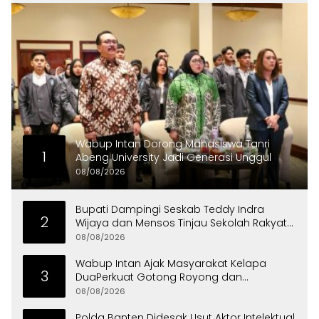
Wabup Intan Dorong Mahasiswa Tanri
1
Abeng University Jadi Generasi Unggul
08/08/2026
Bupati Dampingi Seskab Teddy Indra
2
Wijaya dan Mensos Tinjau Sekolah Rakyat
di Curug
08/08/2026
Wabup Intan Ajak Masyarakat Kelapa
3
DuaPerkuat Gotong Royong dan
Persatuan
08/08/2026
Polda Banten Didesak Usut Aktor Intelektual