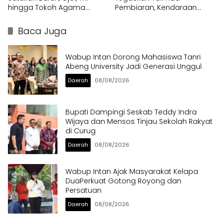
hingga Tokoh Agama
Pembiaran, Kendaraan
dalam Sabuk Kamtibmas
Berat di Bahu Jalan
Langsung Ditertibkan
Baca Juga
Wabup Intan Dorong Mahasiswa Tanri
Abeng University Jadi Generasi Unggul
Daerah
08/08/2026
Bupati Dampingi Seskab Teddy Indra
Wijaya dan Mensos Tinjau Sekolah Rakyat
di Curug
Daerah
08/08/2026
Wabup Intan Ajak Masyarakat Kelapa
DuaPerkuat Gotong Royong dan
Persatuan
Daerah
08/08/2026