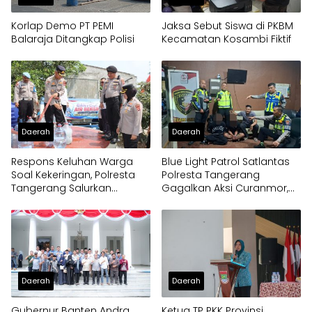
Korlap Demo PT PEMI
Jaksa Sebut Siswa di PKBM
Balaraja Ditangkap Polisi
Kecamatan Kosambi Fiktif
Daerah
Daerah
Respons Keluhan Warga
Blue Light Patrol Satlantas
Soal Kekeringan, Polresta
Polresta Tangerang
Tangerang Salurkan
Gagalkan Aksi Curanmor,
Bantuan Air Bersih ke
Dua Pria Diamankan
Panongan
Daerah
Daerah
Gubernur Banten Andra
Ketua TP PKK Provinsi