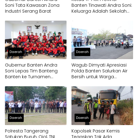
Soni Tata Kawasan Zona
Banten Tinawati Andra Soni:
Industri Serang Barat
Keluarga Adalah Sekolah
Pertama
Daerah
Daerah
Gubernur Banten Andra
Wagub Dimyati Apresiasi
Soni Lepas Tim Banteng
Polda Banten Salurkan Air
Banten ke Turnamen
Bersih untuk Warga
Nasional Soekarno Cup
Terdampak Kekeringan
Daerah
Daerah
Polresta Tangerang
Kapolsek Pasar Kemis
Satukan Buruh, Ojol, TNI
Tegaskan Tak Ada