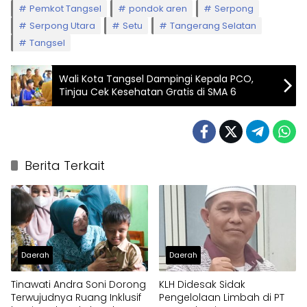
Pemkot Tangsel
pondok aren
Serpong
Serpong Utara
Setu
Tangerang Selatan
Tangsel
Wali Kota Tangsel Dampingi Kepala PCO,
Tinjau Cek Kesehatan Gratis di SMA 6
Berita Terkait
Daerah
Daerah
Tinawati Andra Soni Dorong
KLH Didesak Sidak
Terwujudnya Ruang Inklusif
Pengelolaan Limbah di PT