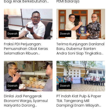
bagi Anak Berkebutuhan
PEMI Balaraja
Khusus
Daerah
Daerah
Fraksi PDI Perjuangan:
Terima Kunjungan Danlanal
Pemusnahan Obat Keras
Baru, Gubernur Banten
Selamatkan Ribuan
Andra Soni Siap Tingkatkan
Generasi Muda Tangsel
Kolaborasi
Daerah
Daerah
Dinilai Jadi Penggerak
PT Indah Kiat Pulp & Paper
Ekonomi Warga, Syamsul
Tbk. Tangerang Mill
Hariyanto Dorong
Dampingi Enam Wilayah