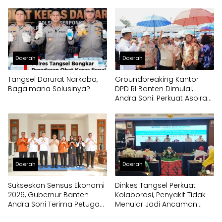
Pengembangan Budidaya
Binaan
Jamur Crispy di Serpong
Daerah
Daerah
Tangsel Darurat Narkoba,
Groundbreaking Kantor
Bagaimana Solusinya?
DPD RI Banten Dimulai,
Andra Soni: Perkuat Aspirasi
Daerah ke Pusat
Daerah
Daerah
Sukseskan Sensus Ekonomi
Dinkes Tangsel Perkuat
2026, Gubernur Banten
Kolaborasi, Penyakit Tidak
Andra Soni Terima Petugas
Menular Jadi Ancaman
Pendata Lapangan
Utama