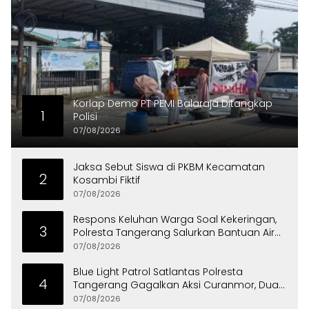
Korlap Demo PT PEMI Balaraja Ditangkap
1
Polisi
07/08/2026
Jaksa Sebut Siswa di PKBM Kecamatan
2
Kosambi Fiktif
07/08/2026
Respons Keluhan Warga Soal Kekeringan,
3
Polresta Tangerang Salurkan Bantuan Air
Bersih ke Panongan
07/08/2026
Blue Light Patrol Satlantas Polresta
4
Tangerang Gagalkan Aksi Curanmor, Dua
Pria Diamankan
07/08/2026