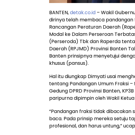
BANTEN,
detak.co.id
– Wakil Gubern
dirinya telah membaca pandangan fr
Rancangan Peraturan Daerah (Rap
Modal ke Dalam Perseroan Terbat
(Perseroda) Tbk dan Raperda ten
Daerah (RPJMD) Provinsi Banten Tah
Banten prinsipnya menyetujui dengan 
khusus (pansus).
Hal itu diungkap Dimyati usai mengh
tentang Pandangan Umum Fraksi – f
Gedung DPRD Provinsi Banten, KP3B 
paripurna dipimpin oleh Wakil Ketua
“Pandangan fraksi tidak dibacakan 
baca. Pada prinsip mereka setuju tapi
profesional, dan harus untung,” uc