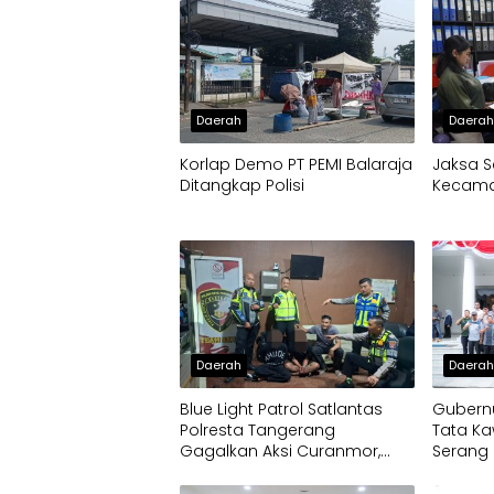
Daerah
Daera
Korlap Demo PT PEMI Balaraja
Jaksa S
Ditangkap Polisi
Kecamat
Daerah
Daera
Blue Light Patrol Satlantas
Gubernu
Polresta Tangerang
Tata Ka
Gagalkan Aksi Curanmor,
Serang 
Dua Pria Diamankan