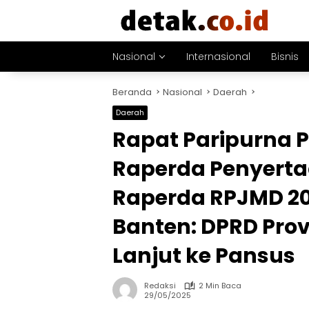
Langsung
ke
konten
Nasional
Internasional
Bisnis
Beranda
Nasional
Daerah
Daerah
Rapat Paripurna 
Raperda Penyerta
Raperda RPJMD 20
Banten: DPRD Prov
Lanjut ke Pansus
Redaksi
2 Min Baca
29/05/2025