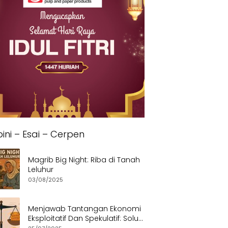
ini – Esai – Cerpen
Magrib Big Night: Riba di Tanah
Leluhur
03/08/2025
Menjawab Tantangan Ekonomi
Eksploitatif Dan Spekulatif: Solusi
Etis dan Berkeadilan