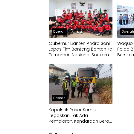
Daerah
Daera
Gubernur Banten Andra Soni
Wagub D
Lepas Tim Banteng Banten ke
Polda B
Turnamen Nasional Soekarno
Bersih 
Cup
Terdam
Daerah
Kapolsek Pasar Kemis
Tegaskan Tak Ada
Pembiaran, Kendaraan Berat
di Bahu Jalan Langsung
Ditertibkan