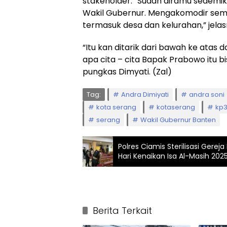
stakeholder. “Sudah diramu sedemiki
Wakil Gubernur. Mengakomodir sem
termasuk desa dan kelurahan,” jelas
“Itu kan ditarik dari bawah ke atas
apa cita – cita Bapak Prabowo itu bi
pungkas Dimyati. (Zal)
Tag:
Andra Dimiyati
andra soni
kota serang
kotaserang
kp
serang
Wakil Gubernur Banten
Polres Ciamis Sterilisasi Gere
Hari Kenaikan Isa Al-Masih 202
Berita Terkait