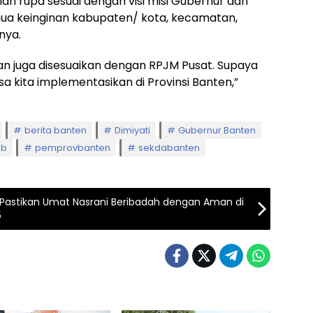
an rupa sesuai dengan visi misi Gubernur dan
ua keinginan kabupaten/ kota, kecamatan,
nya.
 dan juga disesuaikan dengan RPJM Pusat. Supaya
sa kita implementasikan di Provinsi Banten,”
berita banten
Dimiyati
Gubernur Banten
3b
pemprovbanten
sekdabanten
ja Pastikan Umat Nasrani Beribadah dengan Aman di
5