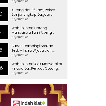
Ajang Pererat Kekompakan
08/08/2026
Warga
Kurang dari 12 Jam, Polres
3
Banjar Ungkap Dugaan
Pembunuhan Berencana,
08/08/2026
Tersangka Diciduk di Bandung
Wabup Intan Dorong
4
Mahasiswa Tanri Abeng
University Jadi Generasi
08/08/2026
Unggul
Bupati Dampingi Seskab
5
Teddy Indra Wijaya dan
Mensos Tinjau Sekolah Rakyat
08/08/2026
di Curug
Wabup Intan Ajak Masyarakat
6
Kelapa DuaPerkuat Gotong
Royong dan Persatuan
08/08/2026