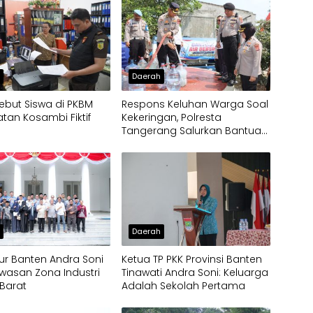
h
Daerah
ebut Siswa di PKBM
Respons Keluhan Warga Soal
an Kosambi Fiktif
Kekeringan, Polresta
Tangerang Salurkan Bantuan
Air Bersih ke Panongan
h
Daerah
r Banten Andra Soni
Ketua TP PKK Provinsi Banten
wasan Zona Industri
Tinawati Andra Soni: Keluarga
Barat
Adalah Sekolah Pertama