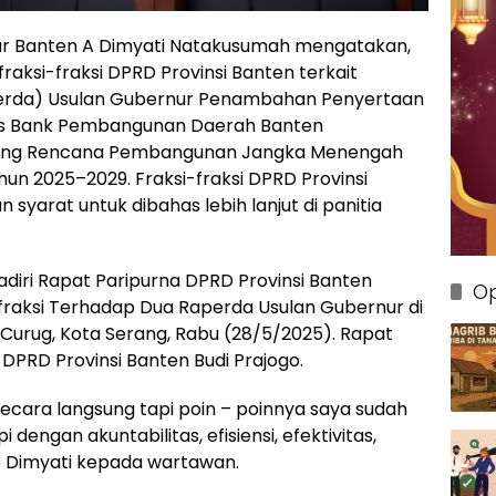
ur Banten A Dimyati Natakusumah mengatakan,
aksi-fraksi DPRD Provinsi Banten terkait
erda) Usulan Gubernur Penambahan Penyertaan
as Bank Pembangunan Daerah Banten
tang Rencana Pembangunan Jangka Menengah
un 2025–2029. Fraksi-fraksi DPRD Provinsi
syarat untuk dibahas lebih lanjut di panitia
adiri Rapat Paripurna DPRD Provinsi Banten
Op
raksi Terhadap Dua Raperda Usulan Gubernur di
Curug, Kota Serang, Rabu (28/5/2025). Rapat
 DPRD Provinsi Banten Budi Prajogo.
secara langsung tapi poin – poinnya saya sudah
 dengan akuntabilitas, efisiensi, efektivitas,
ap Dimyati kepada wartawan.