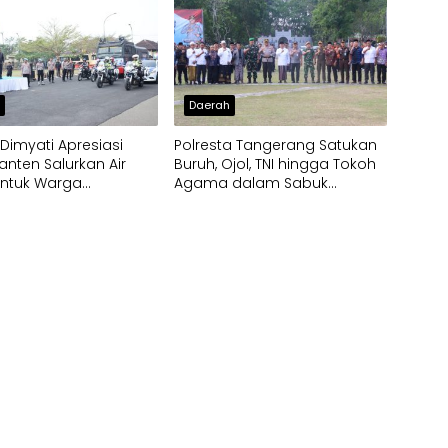
h
Daerah
imyati Apresiasi
Polresta Tangerang Satukan
anten Salurkan Air
Buruh, Ojol, TNI hingga Tokoh
untuk Warga
Agama dalam Sabuk
pak Kekeringan
Kamtibmas