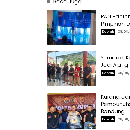
Baca Juga
PAN Banten 
Pimpinan D
Daerah
08/08/
…
Semarak K
Jadi Ajan
Daerah
08/08/
…
Kurang dar
Pembunuhan
Bandung
Daerah
08/08/
…