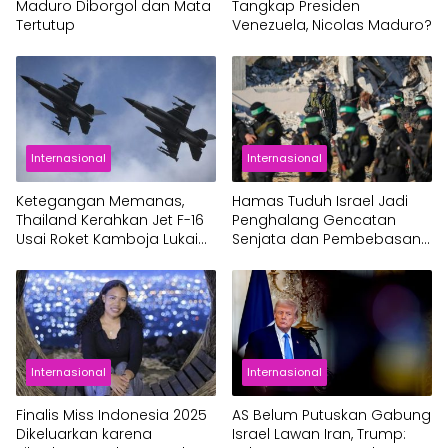
Maduro Diborgol dan Mata
Tangkap Presiden
Tertutup
Venezuela, Nicolas Maduro?
Internasional
Internasional
Ketegangan Memanas,
Hamas Tuduh Israel Jadi
Thailand Kerahkan Jet F-16
Penghalang Gencatan
Usai Roket Kamboja Lukai
Senjata dan Pembebasan
Warga Sipil
Sandera di Gaza
Internasional
Internasional
Finalis Miss Indonesia 2025
AS Belum Putuskan Gabung
Dikeluarkan karena
Israel Lawan Iran, Trump: