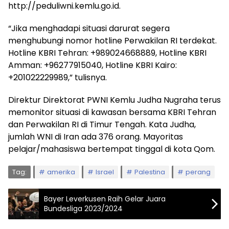
http://peduliwni.kemlu.go.id.
“Jika menghadapi situasi darurat segera
menghubungi nomor hotline Perwakilan RI terdekat.
Hotline KBRI Tehran: +989024668889, Hotline KBRI
Amman: +96277915040, Hotline KBRI Kairo:
+201022229989,” tulisnya.
Direktur Direktorat PWNI Kemlu Judha Nugraha terus
memonitor situasi di kawasan bersama KBRI Tehran
dan Perwakilan RI di Timur Tengah. Kata Judha,
jumlah WNI di Iran ada 376 orang. Mayoritas
pelajar/mahasiswa bertempat tinggal di kota Qom.
Tag:
amerika
Israel
Palestina
perang
Bayer Leverkusen Raih Gelar Juara
Bundesliga 2023/2024