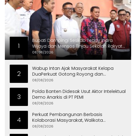
Bupati Dampingi Seskab Teddy Indra
1
Wijaya dan Mensos Tinjau Sekolah Rakyat
di Curug
08/08/2026
Wabup Intan Ajak Masyarakat Kelapa
2
DuaPerkuat Gotong Royong dan
Persatuan
08/08/2026
Polda Banten Didesak Usut Aktor Intelektual
3
Demo Anarkis di PT PEMI
08/08/2026
Perkuat Pembangunan Berbasis
4
Kolaborasi Masyarakat, Walikota
Tangerang Raih LPM Award 2026
08/08/2026