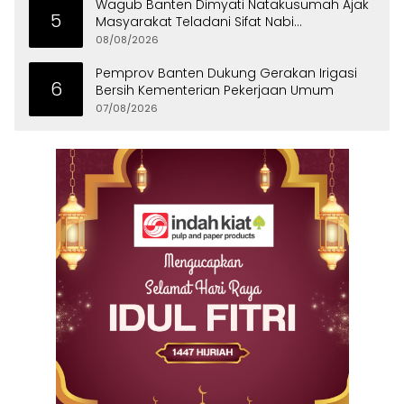
Wagub Banten Dimyati Natakusumah Ajak
5
Masyarakat Teladani Sifat Nabi
Muhammad
08/08/2026
Pemprov Banten Dukung Gerakan Irigasi
6
Bersih Kementerian Pekerjaan Umum
07/08/2026