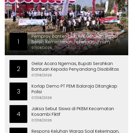
Pemprov Banten Dukung Gerakan Irigasi
1
Bersih Kementerian Pekerjaan Umum
07/08/2026
Gelar Acara Ngemas, Bupati Serahkan
2
Bantuan Kepada Penyandang Disabilitas
07/08/2026
Korlap Demo PT PEMI Balaraja Ditangkap
3
Polisi
07/08/2026
Jaksa Sebut Siswa di PKBM Kecamatan
4
Kosambi Fiktif
07/08/2026
Respons Keluhan Warga Soal Kekeringan,