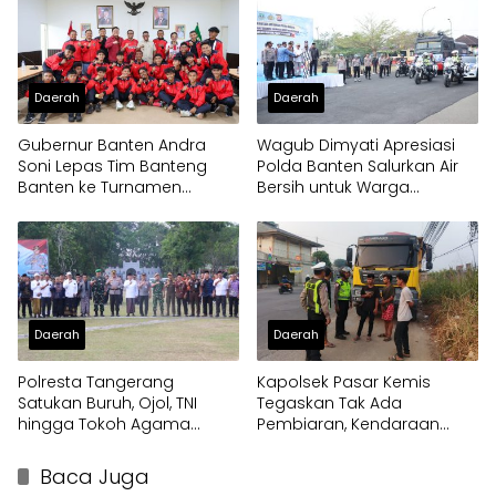
Daerah
Daerah
Gubernur Banten Andra
Wagub Dimyati Apresiasi
Soni Lepas Tim Banteng
Polda Banten Salurkan Air
Banten ke Turnamen
Bersih untuk Warga
Nasional Soekarno Cup
Terdampak Kekeringan
Daerah
Daerah
Polresta Tangerang
Kapolsek Pasar Kemis
Satukan Buruh, Ojol, TNI
Tegaskan Tak Ada
hingga Tokoh Agama
Pembiaran, Kendaraan
dalam Sabuk Kamtibmas
Berat di Bahu Jalan
Langsung Ditertibkan
Baca Juga