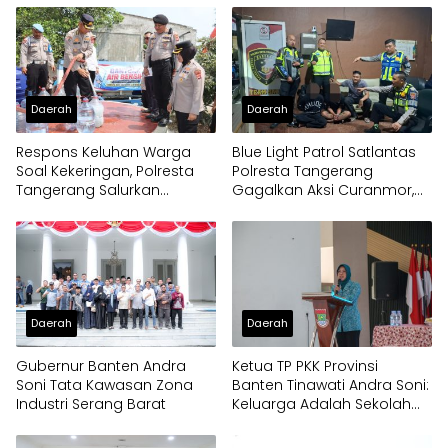
Daerah
Daerah
Respons Keluhan Warga
Blue Light Patrol Satlantas
Soal Kekeringan, Polresta
Polresta Tangerang
Tangerang Salurkan
Gagalkan Aksi Curanmor,
Bantuan Air Bersih ke
Dua Pria Diamankan
Panongan
Daerah
Daerah
Gubernur Banten Andra
Ketua TP PKK Provinsi
Soni Tata Kawasan Zona
Banten Tinawati Andra Soni:
Industri Serang Barat
Keluarga Adalah Sekolah
Pertama