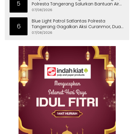
5
Polresta Tangerang Salurkan Bantuan Air
Bersih ke Panongan
07/08/2026
Blue Light Patrol Satlantas Polresta
6
Tangerang Gagalkan Aksi Curanmor, Dua
Pria Diamankan
07/08/2026