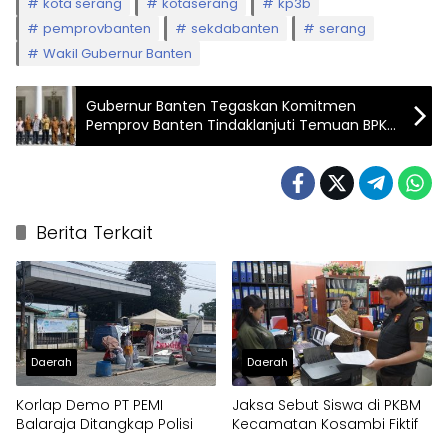
kota serang
kotaserang
kp3b
pemprovbanten
sekdabanten
serang
Wakil Gubernur Banten
Gubernur Banten Tegaskan Komitmen
Pemprov Banten Tindaklanjuti Temuan BPK
RI
Berita Terkait
Daerah
Daerah
Korlap Demo PT PEMI
Jaksa Sebut Siswa di PKBM
Balaraja Ditangkap Polisi
Kecamatan Kosambi Fiktif